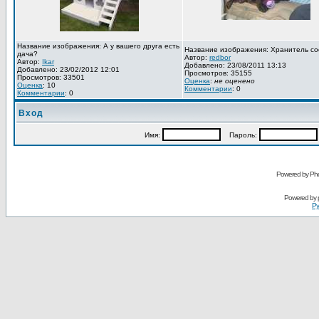
Название изображения: А у вашего друга есть
Название изображения: Хранитель со
дача?
Автор:
redbor
Автор:
Ikar
Добавлено: 23/08/2011 13:13
Добавлено: 23/02/2012 12:01
Просмотров: 35155
Просмотров: 33501
Оценка
:
не оценено
Оценка
: 10
Комментарии
: 0
Комментарии
: 0
Вход
Имя:
Пароль:
Powered by Pho
Powered by
Ру