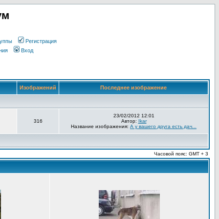
ум
уппы
Регистрация
ния
Вход
Изображений
Последнее изображение
23/02/2012 12:01
316
Автор:
Ikar
Название изображения:
А у вашего друга есть дач...
Часовой пояс: GMT + 3