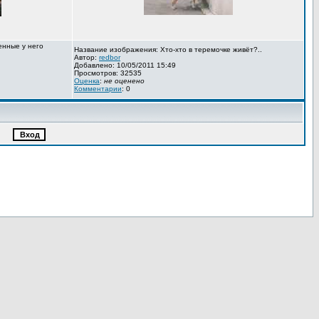
енные у него
Название изображения: Хто-хто в теремочке живёт?..
Автор:
redbor
Добавлено: 10/05/2011 15:49
Просмотров: 32535
Оценка
:
не оценено
Комментарии
: 0