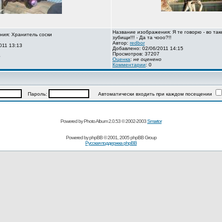
Название изображения: Я те говорю - во так
ния: Хранитель соски
зубищи!!! - Да та чооо?!!
Автор:
redbor
011 13:13
Добавлено: 02/06/2011 14:15
Просмотров: 37207
о
Оценка
:
не оценено
Комментарии
: 0
Пароль:
Автоматически входить при каждом посещении
Powered by Photo Album 2.0.53 © 2002-2003
Smartor
Powered by
phpBB
© 2001, 2005 phpBB Group
Русская поддержка phpBB