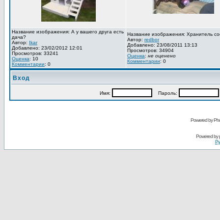
Название изображения: А у вашего друга есть
Название изображения: Хранитель со
дача?
Автор:
redbor
Автор:
Ikar
Добавлено: 23/08/2011 13:13
Добавлено: 23/02/2012 12:01
Просмотров: 34904
Просмотров: 33241
Оценка
:
не оценено
Оценка
: 10
Комментарии
: 0
Комментарии
: 0
Вход
Имя:
Пароль:
Powered by Pho
Powered by
Ру