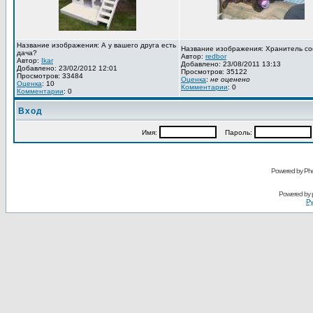
Название изображения: А у вашего друга есть
Название изображения: Хранитель со
дача?
Автор:
redbor
Автор:
Ikar
Добавлено: 23/08/2011 13:13
Добавлено: 23/02/2012 12:01
Просмотров: 35122
Просмотров: 33484
Оценка
:
не оценено
Оценка
: 10
Комментарии
: 0
Комментарии
: 0
Вход
Имя:
Пароль:
Powered by Pho
Powered by
Ру