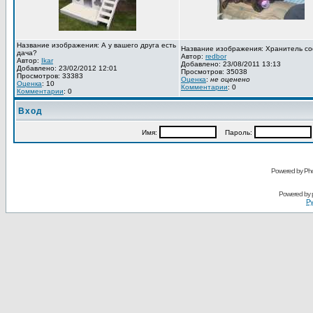
Название изображения: А у вашего друга есть
Название изображения: Хранитель со
дача?
Автор:
redbor
Автор:
Ikar
Добавлено: 23/08/2011 13:13
Добавлено: 23/02/2012 12:01
Просмотров: 35038
Просмотров: 33383
Оценка
:
не оценено
Оценка
: 10
Комментарии
: 0
Комментарии
: 0
Вход
Имя:
Пароль:
Powered by Pho
Powered by
Ру