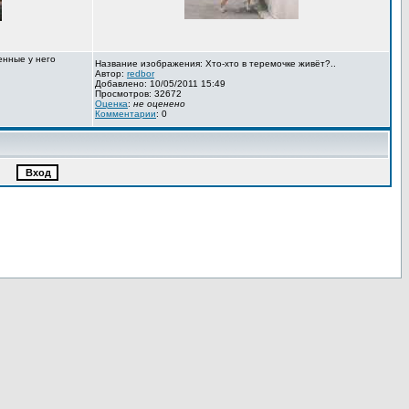
енные у него
Название изображения: Хто-хто в теремочке живёт?..
Автор:
redbor
Добавлено: 10/05/2011 15:49
Просмотров: 32672
Оценка
:
не оценено
Комментарии
: 0