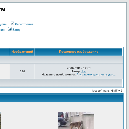
ум
уппы
Регистрация
ния
Вход
Изображений
Последнее изображение
23/02/2012 12:01
316
Автор:
Ikar
Название изображения:
А у вашего друга есть дач...
Часовой пояс: GMT + 3