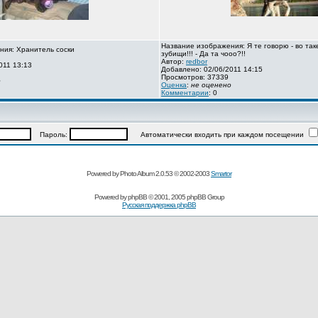
Название изображения: Я те говорю - во так
ния: Хранитель соски
зубищи!!! - Да та чооо?!!
Автор:
redbor
011 13:13
Добавлено: 02/06/2011 14:15
Просмотров: 37339
о
Оценка
:
не оценено
Комментарии
: 0
Пароль:
Автоматически входить при каждом посещении
Powered by Photo Album 2.0.53 © 2002-2003
Smartor
Powered by
phpBB
© 2001, 2005 phpBB Group
Русская поддержка phpBB