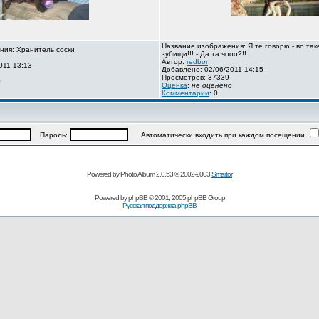
Название изображения: Я те говорю - во так
ния: Хранитель соски
зубищи!!! - Да та чооо?!!
Автор:
redbor
011 13:13
Добавлено: 02/06/2011 14:15
Просмотров: 37339
о
Оценка
:
не оценено
Комментарии
: 0
Пароль:
Автоматически входить при каждом посещении
Powered by Photo Album 2.0.53 © 2002-2003
Smartor
Powered by
phpBB
© 2001, 2005 phpBB Group
Русская поддержка phpBB