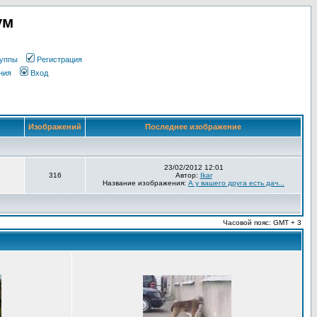
ум
уппы
Регистрация
ния
Вход
Изображений
Последнее изображение
23/02/2012 12:01
316
Автор:
Ikar
Название изображения:
А у вашего друга есть дач...
Часовой пояс: GMT + 3