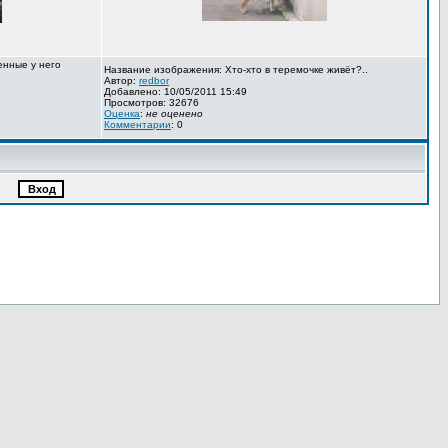
енные у него
Название изображения: Хто-хто в теремочке живёт?..
Автор:
redbor
Добавлено: 10/05/2011 15:49
Просмотров: 32676
Оценка
:
не оценено
Комментарии
: 0