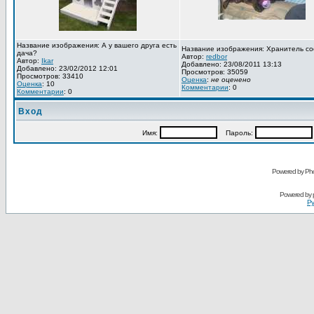
Название изображения: А у вашего друга есть
Название изображения: Хранитель со
дача?
Автор:
redbor
Автор:
Ikar
Добавлено: 23/08/2011 13:13
Добавлено: 23/02/2012 12:01
Просмотров: 35059
Просмотров: 33410
Оценка
:
не оценено
Оценка
: 10
Комментарии
: 0
Комментарии
: 0
Вход
Имя:
Пароль:
Powered by Pho
Powered by
Ру