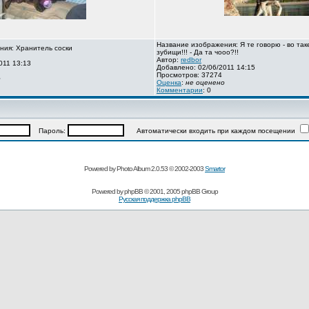
Название изображения: Я те говорю - во так
ния: Хранитель соски
зубищи!!! - Да та чооо?!!
Автор:
redbor
011 13:13
Добавлено: 02/06/2011 14:15
Просмотров: 37274
о
Оценка
:
не оценено
Комментарии
: 0
Пароль:
Автоматически входить при каждом посещении
Powered by Photo Album 2.0.53 © 2002-2003
Smartor
Powered by
phpBB
© 2001, 2005 phpBB Group
Русская поддержка phpBB