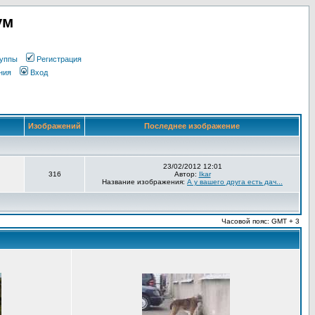
ум
уппы
Регистрация
ния
Вход
Изображений
Последнее изображение
23/02/2012 12:01
316
Автор:
Ikar
Название изображения:
А у вашего друга есть дач...
Часовой пояс: GMT + 3