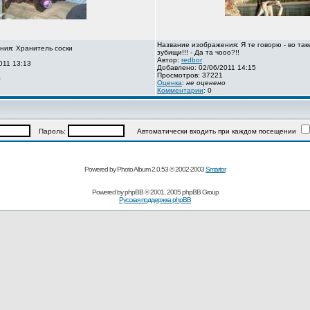
Название изображения: Я те говорю - во так
ния: Хранитель соски
зубищи!!! - Да та чооо?!!
Автор:
redbor
011 13:13
Добавлено: 02/06/2011 14:15
Просмотров: 37221
о
Оценка
:
не оценено
Комментарии
: 0
Пароль:
Автоматически входить при каждом посещении
Powered by Photo Album 2.0.53 © 2002-2003
Smartor
Powered by
phpBB
© 2001, 2005 phpBB Group
Русская поддержка phpBB