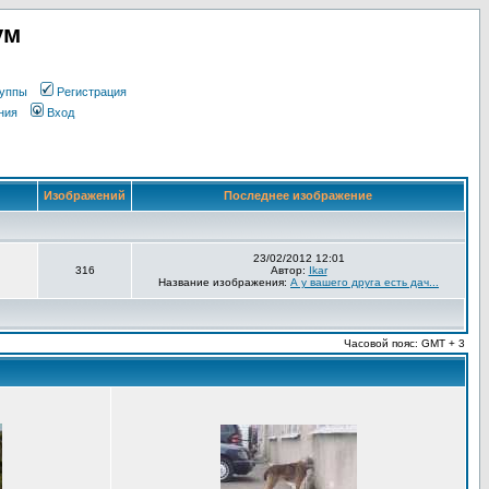
ум
уппы
Регистрация
ния
Вход
Изображений
Последнее изображение
23/02/2012 12:01
316
Автор:
Ikar
Название изображения:
А у вашего друга есть дач...
Часовой пояс: GMT + 3