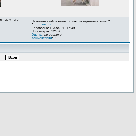
енные у него
Название изображения: Хто-хто в теремочке живёт?..
Автор:
redbor
Добавлено: 10/05/2011 15:49
Просмотров: 32559
Оценка
:
не оценено
Комментарии
: 0