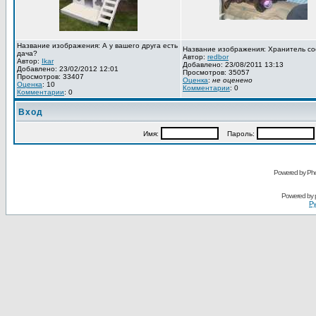
Название изображения: А у вашего друга есть
Название изображения: Хранитель со
дача?
Автор:
redbor
Автор:
Ikar
Добавлено: 23/08/2011 13:13
Добавлено: 23/02/2012 12:01
Просмотров: 35057
Просмотров: 33407
Оценка
:
не оценено
Оценка
: 10
Комментарии
: 0
Комментарии
: 0
Вход
Имя:
Пароль:
Powered by Pho
Powered by
Ру