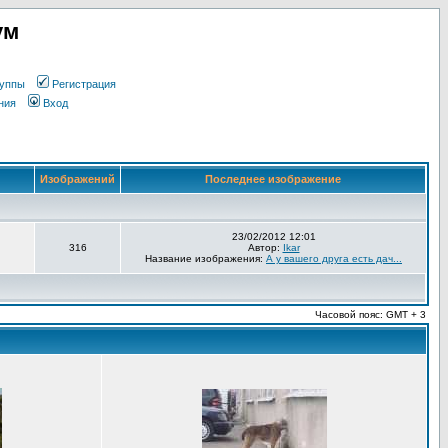
ум
уппы
Регистрация
ния
Вход
Изображений
Последнее изображение
23/02/2012 12:01
316
Автор:
Ikar
Название изображения:
А у вашего друга есть дач...
Часовой пояс: GMT + 3