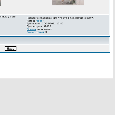
енные у него
Название изображения: Хто-хто в теремочке живёт?..
Автор:
redbor
Добавлено: 10/05/2011 15:49
Просмотров: 32803
Оценка
:
не оценено
Комментарии
: 0