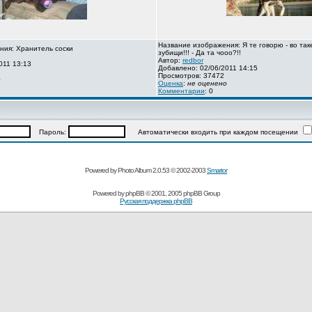
Название изображения: Я те говорю - во так
ния: Хранитель соски
зубищи!!! - Да та чооо?!!
Автор:
redbor
011 13:13
Добавлено: 02/06/2011 14:15
Просмотров: 37472
о
Оценка
:
не оценено
Комментарии
: 0
Пароль:
Автоматически входить при каждом посещении
Powered by Photo Album 2.0.53 © 2002-2003
Smartor
Powered by
phpBB
© 2001, 2005 phpBB Group
Русская поддержка phpBB