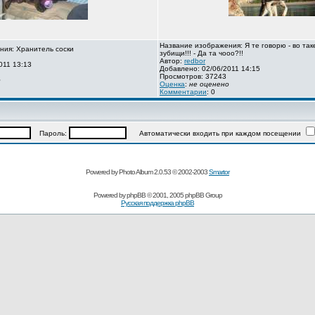
Название изображения: Я те говорю - во так
ния: Хранитель соски
зубищи!!! - Да та чооо?!!
Автор:
redbor
011 13:13
Добавлено: 02/06/2011 14:15
Просмотров: 37243
о
Оценка
:
не оценено
Комментарии
: 0
Пароль:
Автоматически входить при каждом посещении
Powered by Photo Album 2.0.53 © 2002-2003
Smartor
Powered by
phpBB
© 2001, 2005 phpBB Group
Русская поддержка phpBB