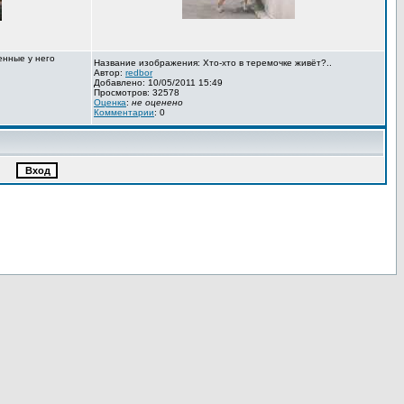
енные у него
Название изображения: Хто-хто в теремочке живёт?..
Автор:
redbor
Добавлено: 10/05/2011 15:49
Просмотров: 32578
Оценка
:
не оценено
Комментарии
: 0