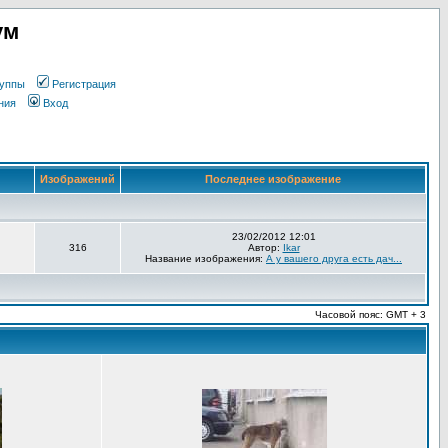
ум
уппы
Регистрация
ния
Вход
Изображений
Последнее изображение
23/02/2012 12:01
316
Автор:
Ikar
Название изображения:
А у вашего друга есть дач...
Часовой пояс: GMT + 3