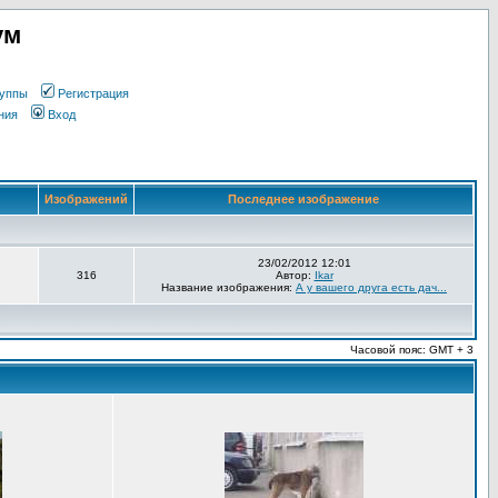
ум
уппы
Регистрация
ния
Вход
Изображений
Последнее изображение
23/02/2012 12:01
316
Автор:
Ikar
Название изображения:
А у вашего друга есть дач...
Часовой пояс: GMT + 3