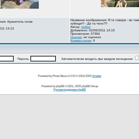
Название изображения: Я те говорю - во так
ния: Хранитель соски
зубищи!!! - Да та чооо?!!
Автор:
redbor
011 13:13
Добавлено: 02/06/2011 14:15
Просмотров: 37394
о
Оценка
:
не оценено
Комментарии
: 0
Пароль:
Автоматически входить при каждом посещении
Powered by Photo Album 2.0.53 © 2002-2003
Smartor
Powered by
phpBB
© 2001, 2005 phpBB Group
Русская поддержка phpBB