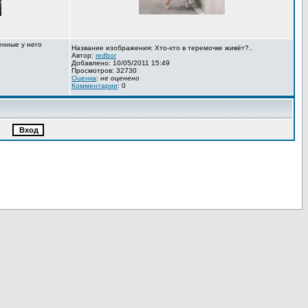
енные у него
Название изображения: Хто-хто в теремочке живёт?..
Автор:
redbor
Добавлено: 10/05/2011 15:49
Просмотров: 32730
Оценка
:
не оценено
Комментарии
: 0