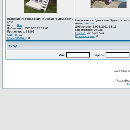
Название изображения: А у вашего друга есть
Название изображения: Хранитель со
дача?
Автор:
redbor
Автор:
Ikar
Добавлено: 23/08/2011 13:13
Добавлено: 23/02/2012 12:01
Просмотров: 34926
Просмотров: 33261
Оценка
:
не оценено
Оценка
: 10
Комментарии
: 0
Комментарии
: 0
Вход
Имя:
Пароль:
Powered by Pho
Powered by
Ру