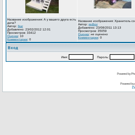
Название изображения: А у вашего друга есть
Название изображения: Хранитель со
дача?
Автор:
redbor
Автор:
Ikar
Добавлено: 23/08/2011 13:13
Добавлено: 23/02/2012 12:01
Просмотров: 35059
Просмотров: 33412
Оценка
:
не оценено
Оценка
: 10
Комментарии
: 0
Комментарии
: 0
Вход
Имя:
Пароль:
Powered by Pho
Powered by
Ру