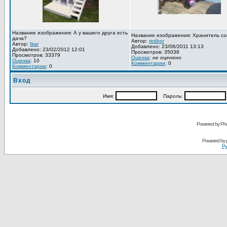
Название изображения: А у вашего друга есть
Название изображения: Хранитель со
дача?
Автор:
redbor
Автор:
Ikar
Добавлено: 23/08/2011 13:13
Добавлено: 23/02/2012 12:01
Просмотров: 35038
Просмотров: 33379
Оценка
:
не оценено
Оценка
: 10
Комментарии
: 0
Комментарии
: 0
Вход
Имя:
Пароль:
Powered by Pho
Powered by
Ру