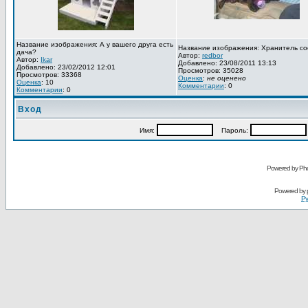
Название изображения: А у вашего друга есть
Название изображения: Хранитель со
дача?
Автор:
redbor
Автор:
Ikar
Добавлено: 23/08/2011 13:13
Добавлено: 23/02/2012 12:01
Просмотров: 35028
Просмотров: 33368
Оценка
:
не оценено
Оценка
: 10
Комментарии
: 0
Комментарии
: 0
Вход
Имя:
Пароль:
Powered by Pho
Powered by
Ру