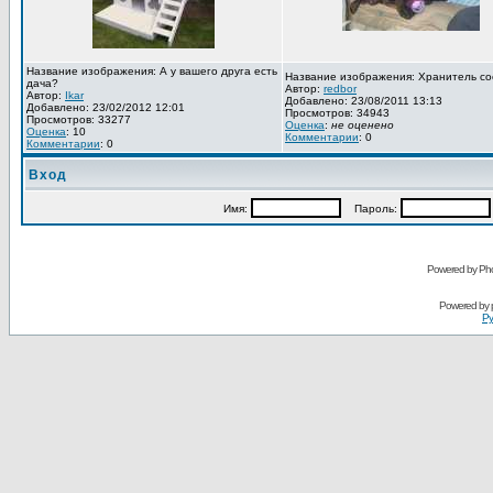
Название изображения: А у вашего друга есть
Название изображения: Хранитель со
дача?
Автор:
redbor
Автор:
Ikar
Добавлено: 23/08/2011 13:13
Добавлено: 23/02/2012 12:01
Просмотров: 34943
Просмотров: 33277
Оценка
:
не оценено
Оценка
: 10
Комментарии
: 0
Комментарии
: 0
Вход
Имя:
Пароль:
Powered by Pho
Powered by
Ру