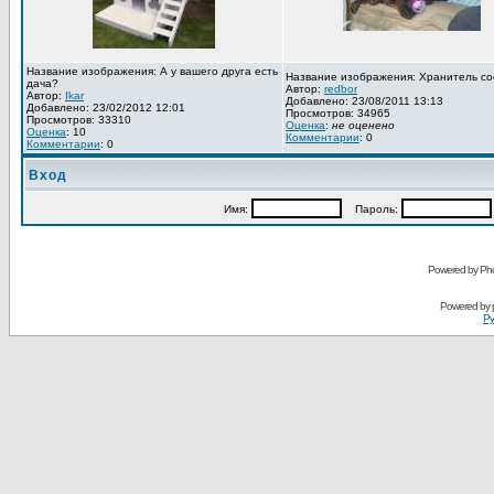
Название изображения: А у вашего друга есть
Название изображения: Хранитель со
дача?
Автор:
redbor
Автор:
Ikar
Добавлено: 23/08/2011 13:13
Добавлено: 23/02/2012 12:01
Просмотров: 34965
Просмотров: 33310
Оценка
:
не оценено
Оценка
: 10
Комментарии
: 0
Комментарии
: 0
Вход
Имя:
Пароль:
Powered by Pho
Powered by
Ру