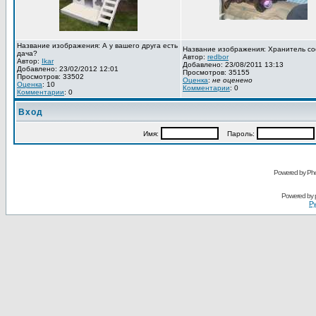
Название изображения: А у вашего друга есть
Название изображения: Хранитель со
дача?
Автор:
redbor
Автор:
Ikar
Добавлено: 23/08/2011 13:13
Добавлено: 23/02/2012 12:01
Просмотров: 35155
Просмотров: 33502
Оценка
:
не оценено
Оценка
: 10
Комментарии
: 0
Комментарии
: 0
Вход
Имя:
Пароль:
Powered by Pho
Powered by
Ру