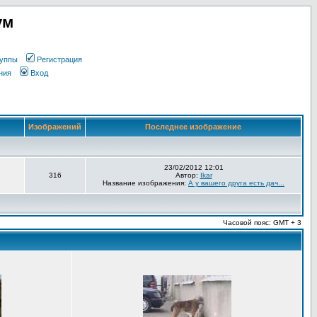
ум
уппы
Регистрация
ния
Вход
Изображений
Последнее изображение
23/02/2012 12:01
316
Автор:
Ikar
Название изображения:
А у вашего друга есть дач...
Часовой пояс: GMT + 3