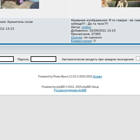
Название изображения: Я те говорю - во так
ния: Хранитель соски
зубищи!!! - Да та чооо?!!
Автор:
redbor
011 13:13
Добавлено: 02/06/2011 14:15
Просмотров: 37365
о
Оценка
:
не оценено
Комментарии
: 0
Пароль:
Автоматически входить при каждом посещении
Powered by Photo Album 2.0.53 © 2002-2003
Smartor
Powered by
phpBB
© 2001, 2005 phpBB Group
Русская поддержка phpBB