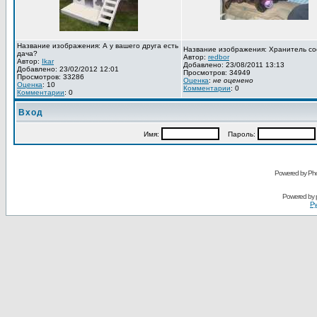
Название изображения: А у вашего друга есть
Название изображения: Хранитель со
дача?
Автор:
redbor
Автор:
Ikar
Добавлено: 23/08/2011 13:13
Добавлено: 23/02/2012 12:01
Просмотров: 34949
Просмотров: 33286
Оценка
:
не оценено
Оценка
: 10
Комментарии
: 0
Комментарии
: 0
Вход
Имя:
Пароль:
Powered by Pho
Powered by
Ру