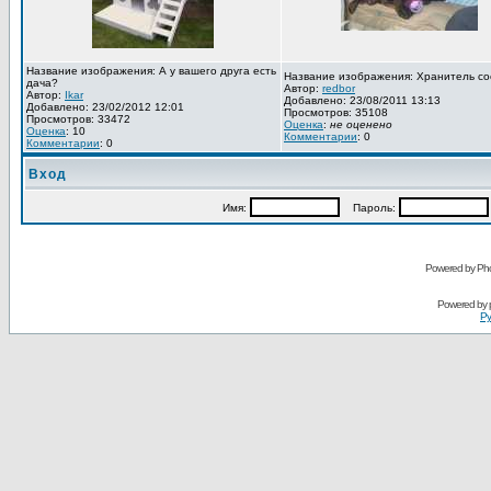
Название изображения: А у вашего друга есть
Название изображения: Хранитель со
дача?
Автор:
redbor
Автор:
Ikar
Добавлено: 23/08/2011 13:13
Добавлено: 23/02/2012 12:01
Просмотров: 35108
Просмотров: 33472
Оценка
:
не оценено
Оценка
: 10
Комментарии
: 0
Комментарии
: 0
Вход
Имя:
Пароль:
Powered by Pho
Powered by
Ру