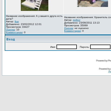
Название изображения: А у вашего друга есть
Название изображения: Хранитель со
дача?
Автор:
redbor
Автор:
Ikar
Добавлено: 23/08/2011 13:13
Добавлено: 23/02/2012 12:01
Просмотров: 35069
Просмотров: 33427
Оценка
:
не оценено
Оценка
: 10
Комментарии
: 0
Комментарии
: 0
Вход
Имя:
Пароль:
Powered by Pho
Powered by
Ру