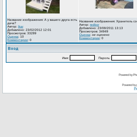
Название изображения: А у вашего друга есть
Название изображения: Хранитель со
дача?
Автор:
redbor
Автор:
Ikar
Добавлено: 23/08/2011 13:13
Добавлено: 23/02/2012 12:01
Просмотров: 34949
Просмотров: 33289
Оценка
:
не оценено
Оценка
: 10
Комментарии
: 0
Комментарии
: 0
Вход
Имя:
Пароль:
Powered by Pho
Powered by
Ру