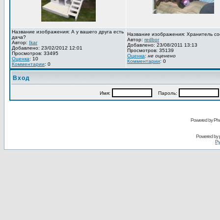
Название изображения: А у вашего друга есть
Название изображения: Хранитель со
дача?
Автор:
redbor
Автор:
Ikar
Добавлено: 23/08/2011 13:13
Добавлено: 23/02/2012 12:01
Просмотров: 35139
Просмотров: 33495
Оценка
:
не оценено
Оценка
: 10
Комментарии
: 0
Комментарии
: 0
Вход
Имя:
Пароль:
Powered by Pho
Powered by
Ру