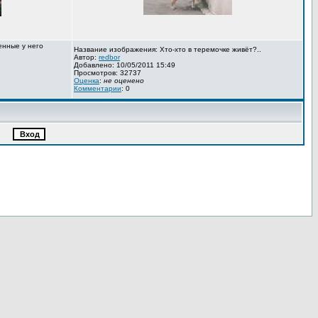
енные у него
Название изображения: Хто-хто в теремочке живёт?..
Автор:
redbor
Добавлено: 10/05/2011 15:49
Просмотров: 32737
Оценка
:
не оценено
Комментарии
: 0