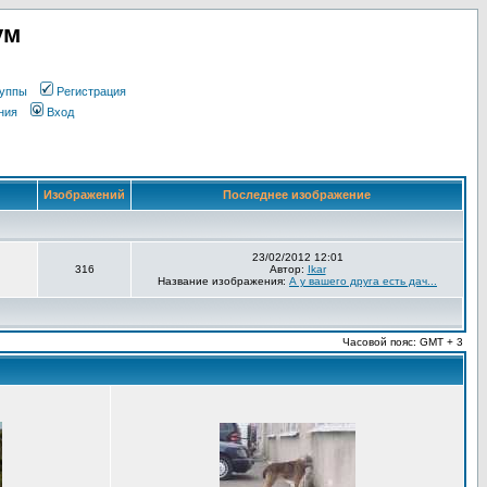
ум
уппы
Регистрация
ния
Вход
Изображений
Последнее изображение
23/02/2012 12:01
316
Автор:
Ikar
Название изображения:
А у вашего друга есть дач...
Часовой пояс: GMT + 3