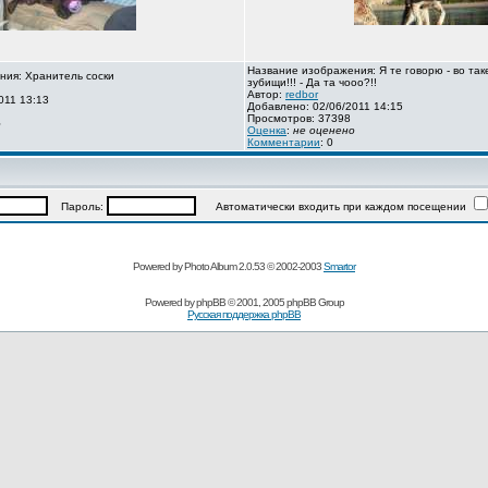
Название изображения: Я те говорю - во так
ния: Хранитель соски
зубищи!!! - Да та чооо?!!
Автор:
redbor
011 13:13
Добавлено: 02/06/2011 14:15
Просмотров: 37398
о
Оценка
:
не оценено
Комментарии
: 0
Пароль:
Автоматически входить при каждом посещении
Powered by Photo Album 2.0.53 © 2002-2003
Smartor
Powered by
phpBB
© 2001, 2005 phpBB Group
Русская поддержка phpBB