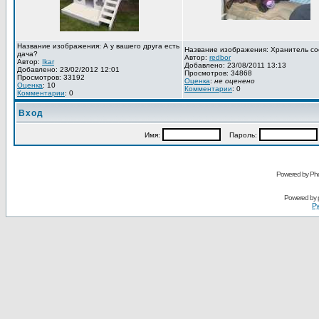
Название изображения: А у вашего друга есть
Название изображения: Хранитель со
дача?
Автор:
redbor
Автор:
Ikar
Добавлено: 23/08/2011 13:13
Добавлено: 23/02/2012 12:01
Просмотров: 34868
Просмотров: 33192
Оценка
:
не оценено
Оценка
: 10
Комментарии
: 0
Комментарии
: 0
Вход
Имя:
Пароль:
Powered by Pho
Powered by
Ру