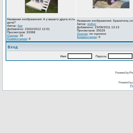
Название изображения: А у вашего друга есть
Название изображения: Хранитель со
дача?
Автор:
redbor
Автор:
Ikar
Добавлено: 23/08/2011 13:13
Добавлено: 23/02/2012 12:01
Просмотров: 35029
Просмотров: 33368
Оценка
:
не оценено
Оценка
: 10
Комментарии
: 0
Комментарии
: 0
Вход
Имя:
Пароль:
Powered by Pho
Powered by
Ру