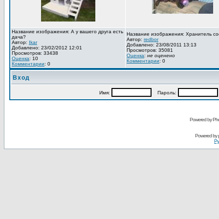
Название изображения: А у вашего друга есть
Название изображения: Хранитель со
дача?
Автор:
redbor
Автор:
Ikar
Добавлено: 23/08/2011 13:13
Добавлено: 23/02/2012 12:01
Просмотров: 35081
Просмотров: 33438
Оценка
:
не оценено
Оценка
: 10
Комментарии
: 0
Комментарии
: 0
Вход
Имя:
Пароль:
Powered by Pho
Powered by
Ру