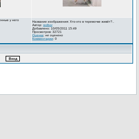
енные у него
Название изображения: Хто-хто в теремочке живёт?..
Автор:
redbor
Добавлено: 10/05/2011 15:49
Просмотров: 32721
Оценка
:
не оценено
Комментарии
: 0