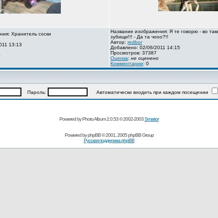
Название изображения: Я те говорю - во так
ния: Хранитель соски
зубищи!!! - Да та чооо?!!
Автор:
redbor
011 13:13
Добавлено: 02/06/2011 14:15
Просмотров: 37387
о
Оценка
:
не оценено
Комментарии
: 0
Пароль:
Автоматически входить при каждом посещении
Powered by Photo Album 2.0.53 © 2002-2003
Smartor
Powered by
phpBB
© 2001, 2005 phpBB Group
Русская поддержка phpBB