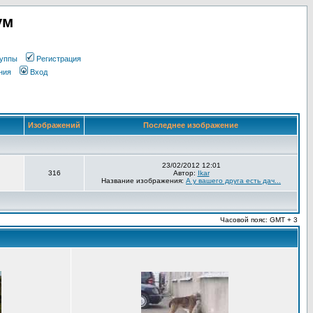
ум
уппы
Регистрация
ния
Вход
Изображений
Последнее изображение
23/02/2012 12:01
316
Автор:
Ikar
Название изображения:
А у вашего друга есть дач...
Часовой пояс: GMT + 3