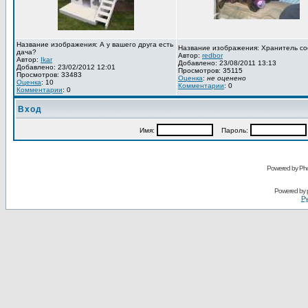
Название изображения: А у вашего друга есть
Название изображения: Хранитель со
дача?
Автор:
redbor
Автор:
Ikar
Добавлено: 23/08/2011 13:13
Добавлено: 23/02/2012 12:01
Просмотров: 35115
Просмотров: 33483
Оценка
:
не оценено
Оценка
: 10
Комментарии
: 0
Комментарии
: 0
Вход
Имя:
Пароль:
Powered by Pho
Powered by
Ру