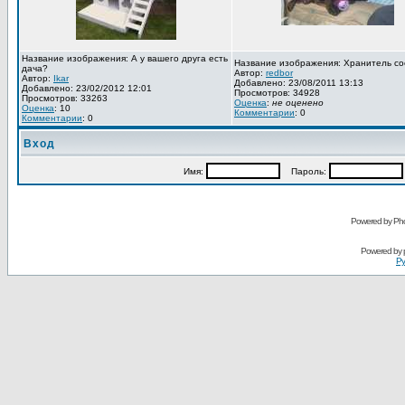
Название изображения: А у вашего друга есть
Название изображения: Хранитель со
дача?
Автор:
redbor
Автор:
Ikar
Добавлено: 23/08/2011 13:13
Добавлено: 23/02/2012 12:01
Просмотров: 34928
Просмотров: 33263
Оценка
:
не оценено
Оценка
: 10
Комментарии
: 0
Комментарии
: 0
Вход
Имя:
Пароль:
Powered by Pho
Powered by
Ру