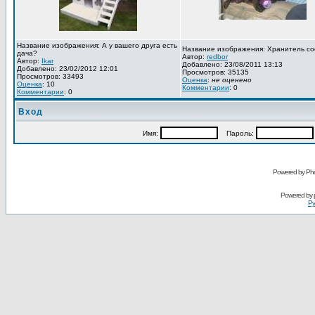
Название изображения: А у вашего друга есть
Название изображения: Хранитель со
дача?
Автор:
redbor
Автор:
Ikar
Добавлено: 23/08/2011 13:13
Добавлено: 23/02/2012 12:01
Просмотров: 35135
Просмотров: 33493
Оценка
:
не оценено
Оценка
: 10
Комментарии
: 0
Комментарии
: 0
Вход
Имя:
Пароль:
Powered by Pho
Powered by
Ру