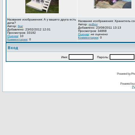
Название изображения: А у вашего друга есть
Название изображения: Хранитель со
дача?
Автор:
redbor
Автор:
Ikar
Добавлено: 23/08/2011 13:13
Добавлено: 23/02/2012 12:01
Просмотров: 34868
Просмотров: 33192
Оценка
:
не оценено
Оценка
: 10
Комментарии
: 0
Комментарии
: 0
Вход
Имя:
Пароль:
Powered by Pho
Powered by
Ру