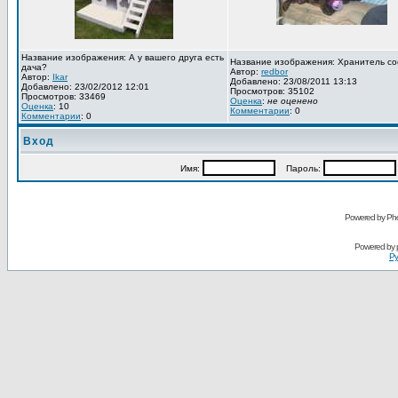
Название изображения: А у вашего друга есть
Название изображения: Хранитель со
дача?
Автор:
redbor
Автор:
Ikar
Добавлено: 23/08/2011 13:13
Добавлено: 23/02/2012 12:01
Просмотров: 35102
Просмотров: 33469
Оценка
:
не оценено
Оценка
: 10
Комментарии
: 0
Комментарии
: 0
Вход
Имя:
Пароль:
Powered by Pho
Powered by
Ру