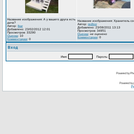
Название изображения: А у вашего друга есть
Название изображения: Хранитель со
дача?
Автор:
redbor
Автор:
Ikar
Добавлено: 23/08/2011 13:13
Добавлено: 23/02/2012 12:01
Просмотров: 34951
Просмотров: 33290
Оценка
:
не оценено
Оценка
: 10
Комментарии
: 0
Комментарии
: 0
Вход
Имя:
Пароль:
Powered by Pho
Powered by
Ру