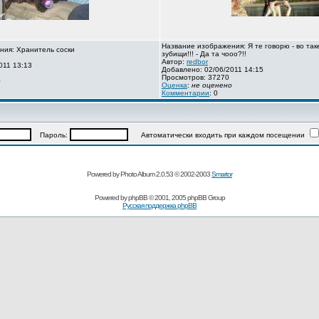
Название изображения: Я те говорю - во так
ния: Хранитель соски
зубищи!!! - Да та чооо?!!
Автор:
redbor
011 13:13
Добавлено: 02/06/2011 14:15
Просмотров: 37270
о
Оценка
:
не оценено
Комментарии
: 0
Пароль:
Автоматически входить при каждом посещении
Powered by Photo Album 2.0.53 © 2002-2003
Smartor
Powered by
phpBB
© 2001, 2005 phpBB Group
Русская поддержка phpBB