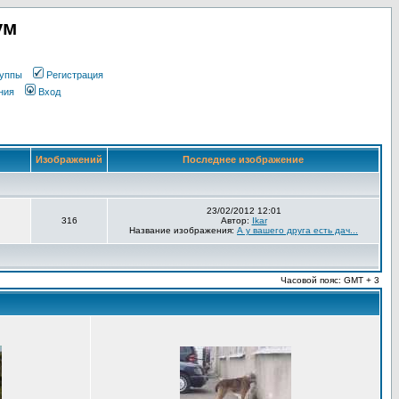
ум
уппы
Регистрация
ния
Вход
Изображений
Последнее изображение
23/02/2012 12:01
316
Автор:
Ikar
Название изображения:
А у вашего друга есть дач...
Часовой пояс: GMT + 3