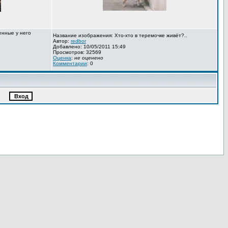
енные у него
Название изображения: Хто-хто в теремочке живёт?..
Автор:
redbor
Добавлено: 10/05/2011 15:49
Просмотров: 32569
Оценка
:
не оценено
Комментарии
: 0