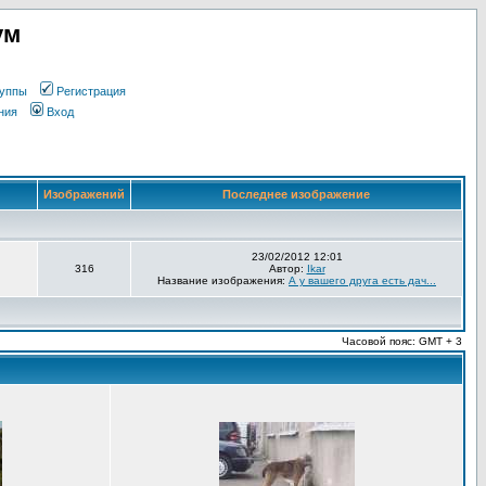
ум
уппы
Регистрация
ния
Вход
Изображений
Последнее изображение
23/02/2012 12:01
316
Автор:
Ikar
Название изображения:
А у вашего друга есть дач...
Часовой пояс: GMT + 3