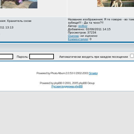
Название изображения: Я те говорю - во так
ния: Хранитель соски
зубищи!!! - Да та чооо?!!
Автор:
redbor
011 13:13
Добавлено: 02/06/2011 14:15
Просмотров: 37234
о
Оценка
:
не оценено
Комментарии
: 0
Пароль:
Автоматически входить при каждом посещении
Powered by Photo Album 2.0.53 © 2002-2003
Smartor
Powered by
phpBB
© 2001, 2005 phpBB Group
Русская поддержка phpBB