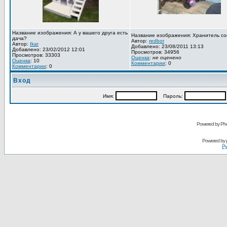
Название изображения: А у вашего друга есть
Название изображения: Хранитель со
дача?
Автор:
redbor
Автор:
Ikar
Добавлено: 23/08/2011 13:13
Добавлено: 23/02/2012 12:01
Просмотров: 34956
Просмотров: 33303
Оценка
:
не оценено
Оценка
: 10
Комментарии
: 0
Комментарии
: 0
Вход
Имя:
Пароль:
Powered by Pho
Powered by
Ру