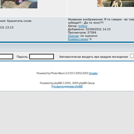
Название изображения: Я те говорю - во так
ния: Хранитель соски
зубищи!!! - Да та чооо?!!
Автор:
redbor
011 13:13
Добавлено: 02/06/2011 14:15
Просмотров: 37394
о
Оценка
:
не оценено
Комментарии
: 0
Пароль:
Автоматически входить при каждом посещении
Powered by Photo Album 2.0.53 © 2002-2003
Smartor
Powered by
phpBB
© 2001, 2005 phpBB Group
Русская поддержка phpBB