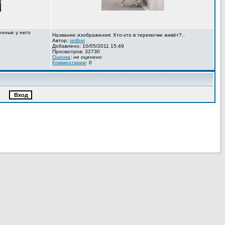
енные у него
Название изображения: Хто-хто в теремочке живёт?..
Автор:
redbor
Добавлено: 10/05/2011 15:49
Просмотров: 32730
Оценка
:
не оценено
Комментарии
: 0