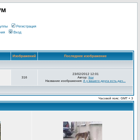
ум
уппы
Регистрация
ния
Вход
Изображений
Последнее изображение
23/02/2012 12:01
316
Автор:
Ikar
Название изображения:
А у вашего друга есть дач...
Часовой пояс: GMT + 3