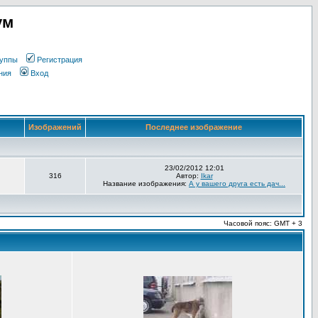
ум
уппы
Регистрация
ния
Вход
Изображений
Последнее изображение
23/02/2012 12:01
316
Автор:
Ikar
Название изображения:
А у вашего друга есть дач...
Часовой пояс: GMT + 3