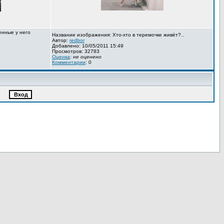
енные у него
Название изображения: Хто-хто в теремочке живёт?..
Автор:
redbor
Добавлено: 10/05/2011 15:49
Просмотров: 32783
Оценка
:
не оценено
Комментарии
: 0