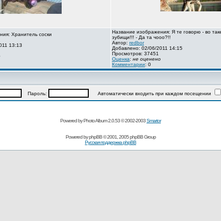
Название изображения: Я те говорю - во так
ния: Хранитель соски
зубищи!!! - Да та чооо?!!
Автор:
redbor
011 13:13
Добавлено: 02/06/2011 14:15
Просмотров: 37451
о
Оценка
:
не оценено
Комментарии
: 0
Пароль:
Автоматически входить при каждом посещении
Powered by Photo Album 2.0.53 © 2002-2003
Smartor
Powered by
phpBB
© 2001, 2005 phpBB Group
Русская поддержка phpBB