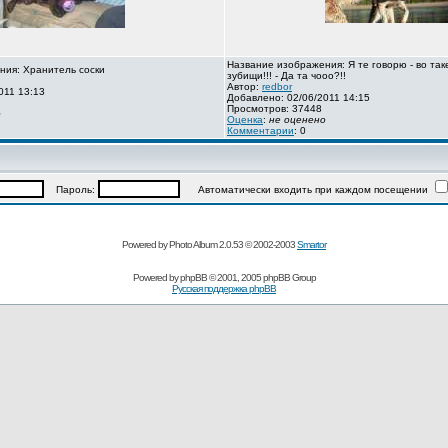
Название изображения: Я те говорю - во так
ния: Хранитель соски
зубищи!!! - Да та чооо?!!
Автор:
redbor
011 13:13
Добавлено: 02/06/2011 14:15
Просмотров: 37448
о
Оценка
:
не оценено
Комментарии
: 0
Пароль:
Автоматически входить при каждом посещении
Powered by Photo Album 2.0.53 © 2002-2003
Smartor
Powered by
phpBB
© 2001, 2005 phpBB Group
Русская поддержка phpBB