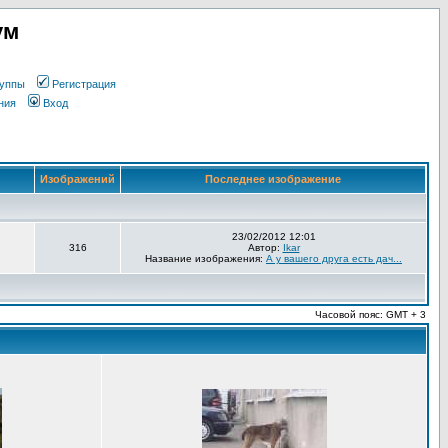
ум
уппы
Регистрация
ния
Вход
Изображений
Последнее изображение
23/02/2012 12:01
316
Автор:
Ikar
Название изображения:
А у вашего друга есть дач...
Часовой пояс: GMT + 3