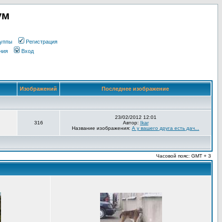
ум
уппы
Регистрация
ния
Вход
Изображений
Последнее изображение
23/02/2012 12:01
316
Автор:
Ikar
Название изображения:
А у вашего друга есть дач...
Часовой пояс: GMT + 3