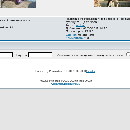
Название изображения: Я те говорю - во так
ния: Хранитель соски
зубищи!!! - Да та чооо?!!
Автор:
redbor
011 13:13
Добавлено: 02/06/2011 14:15
Просмотров: 37286
о
Оценка
:
не оценено
Комментарии
: 0
Пароль:
Автоматически входить при каждом посещении
Powered by Photo Album 2.0.53 © 2002-2003
Smartor
Powered by
phpBB
© 2001, 2005 phpBB Group
Русская поддержка phpBB