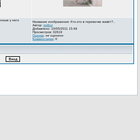
енные у него
Название изображения: Хто-хто в теремочке живёт?..
Автор:
redbor
Добавлено: 10/05/2011 15:49
Просмотров: 32619
Оценка
:
не оценено
Комментарии
: 0