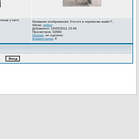
енные у него
Название изображения: Хто-хто в теремочке живёт?..
Автор:
redbor
Добавлено: 10/05/2011 15:49
Просмотров: 32684
Оценка
:
не оценено
Комментарии
: 0