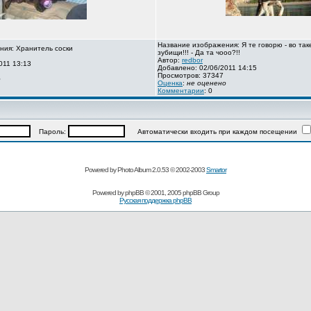
Название изображения: Я те говорю - во так
ния: Хранитель соски
зубищи!!! - Да та чооо?!!
Автор:
redbor
011 13:13
Добавлено: 02/06/2011 14:15
Просмотров: 37347
о
Оценка
:
не оценено
Комментарии
: 0
Пароль:
Автоматически входить при каждом посещении
Powered by Photo Album 2.0.53 © 2002-2003
Smartor
Powered by
phpBB
© 2001, 2005 phpBB Group
Русская поддержка phpBB