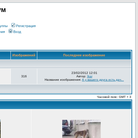
ум
уппы
Регистрация
ния
Вход
Изображений
Последнее изображение
23/02/2012 12:01
316
Автор:
Ikar
Название изображения:
А у вашего друга есть дач...
Часовой пояс: GMT + 3