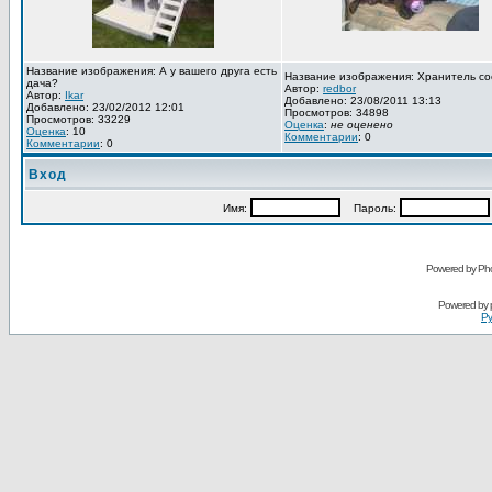
Название изображения: А у вашего друга есть
Название изображения: Хранитель со
дача?
Автор:
redbor
Автор:
Ikar
Добавлено: 23/08/2011 13:13
Добавлено: 23/02/2012 12:01
Просмотров: 34898
Просмотров: 33229
Оценка
:
не оценено
Оценка
: 10
Комментарии
: 0
Комментарии
: 0
Вход
Имя:
Пароль:
Powered by Pho
Powered by
Ру