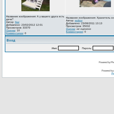
Название изображения: А у вашего друга есть
Название изображения: Хранитель со
дача?
Автор:
redbor
Автор:
Ikar
Добавлено: 23/08/2011 13:13
Добавлено: 23/02/2012 12:01
Просмотров: 35032
Просмотров: 33370
Оценка
:
не оценено
Оценка
: 10
Комментарии
: 0
Комментарии
: 0
Вход
Имя:
Пароль:
Powered by Pho
Powered by
Ру