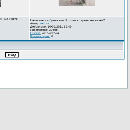
енные у него
Название изображения: Хто-хто в теремочке живёт?..
Автор:
redbor
Добавлено: 10/05/2011 15:49
Просмотров: 32665
Оценка
:
не оценено
Комментарии
: 0