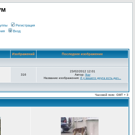
ум
уппы
Регистрация
ния
Вход
Изображений
Последнее изображение
23/02/2012 12:01
316
Автор:
Ikar
Название изображения:
А у вашего друга есть дач...
Часовой пояс: GMT + 3