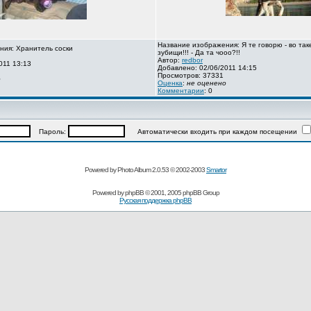
Название изображения: Я те говорю - во так
ния: Хранитель соски
зубищи!!! - Да та чооо?!!
Автор:
redbor
011 13:13
Добавлено: 02/06/2011 14:15
Просмотров: 37331
о
Оценка
:
не оценено
Комментарии
: 0
Пароль:
Автоматически входить при каждом посещении
Powered by Photo Album 2.0.53 © 2002-2003
Smartor
Powered by
phpBB
© 2001, 2005 phpBB Group
Русская поддержка phpBB