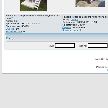
Название изображения: А у вашего друга есть
Название изображения: Хранитель со
дача?
Автор:
redbor
Автор:
Ikar
Добавлено: 23/08/2011 13:13
Добавлено: 23/02/2012 12:01
Просмотров: 35064
Просмотров: 33423
Оценка
:
не оценено
Оценка
: 10
Комментарии
: 0
Комментарии
: 0
Вход
Имя:
Пароль:
Powered by Pho
Powered by
Ру